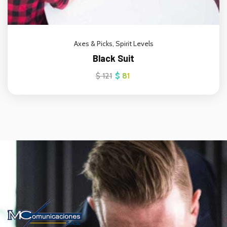
Axes & Picks
,
Spirit Levels
Black Suit
$
121
$
81