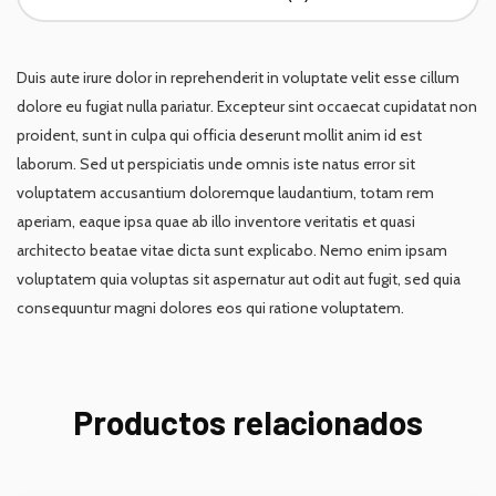
Duis aute irure dolor in reprehenderit in voluptate velit esse cillum
dolore eu fugiat nulla pariatur. Excepteur sint occaecat cupidatat non
proident, sunt in culpa qui officia deserunt mollit anim id est
laborum. Sed ut perspiciatis unde omnis iste natus error sit
voluptatem accusantium doloremque laudantium, totam rem
aperiam, eaque ipsa quae ab illo inventore veritatis et quasi
architecto beatae vitae dicta sunt explicabo. Nemo enim ipsam
voluptatem quia voluptas sit aspernatur aut odit aut fugit, sed quia
consequuntur magni dolores eos qui ratione voluptatem.
Productos relacionados