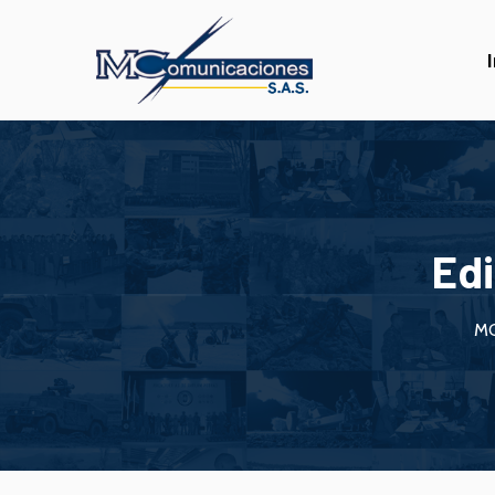
Edi
MC